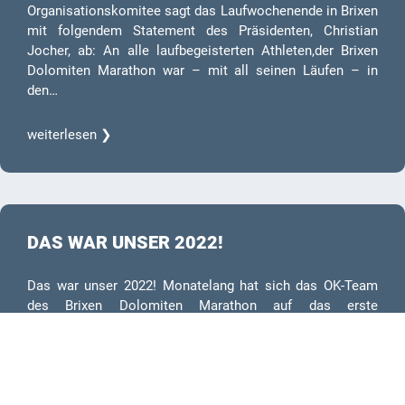
Organisationskomitee sagt das Laufwochenende in Brixen
mit folgendem Statement des Präsidenten, Christian
Jocher, ab: An alle laufbegeisterten Athleten,der Brixen
Dolomiten Marathon war – mit all seinen Läufen – in
den…
weiterlesen ❯
DAS WAR UNSER 2022!
Das war unser 2022! Monatelang hat sich das OK-Team
des Brixen Dolomiten Marathon auf das erste
Wochenende im Juli vorbereitet. Dann war es da – und
auch schon wieder vorbei. Was bleibt sind wunderbare
Erinnerungen,…