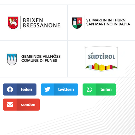
teilen
twittern
teilen
senden