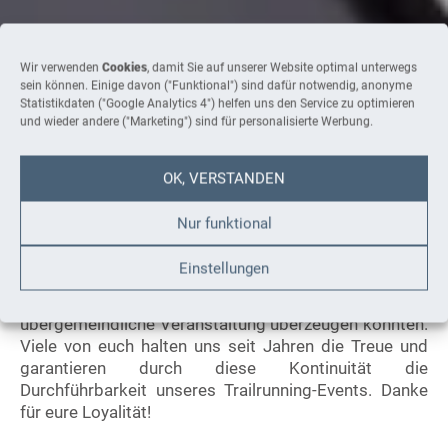
Wir verwenden
Cookies
, damit Sie auf unserer Website optimal unterwegs
sein können. Einige davon ("Funktional") sind dafür notwendig, anonyme
Statistikdaten ("Google Analytics 4") helfen uns den Service zu optimieren
und wieder andere ("Marketing") sind für personalisierte Werbung.
OK, VERSTANDEN
Partner und Sponsoren
Nur funktional
Ein herzliches DANKESCHÖN geht an alle Sponsoren,
Einstellungen
Förderer und Unterstützer. Wir sind sehr froh darüber,
dass wir euch mit unserer Begeisterung für diese
übergemeindliche Veranstaltung überzeugen konnten.
Viele von euch halten uns seit Jahren die Treue und
garantieren durch diese Kontinuität die
Durchführbarkeit unseres Trailrunning-Events. Danke
für eure Loyalität!